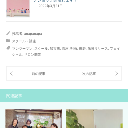
クショップ開催します！
2022年3月21日
投稿者:
anapanapa
スクール・講座
マンツーマン
,
スクール
,
加古川
,
講座
,
明石
,
播磨
,
筋膜リリース
,
フェイ
シャル
,
サロン開業
関連記事