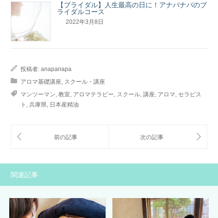
【ブライダル】人生最高の日に！アナパナパのブ
ライダルコース
2022年3月8日
投稿者:
anapanapa
アロマ基礎講座
,
スクール・講座
マンツーマン
,
教室
,
アロマテラピー
,
スクール
,
講座
,
アロマ
,
セラピス
ト
,
兵庫県
,
日本産精油
関連記事